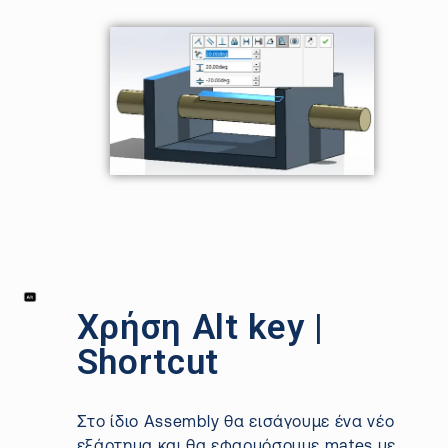
Χρήση Alt key |
Shortcut
Στο ίδιο
Assembly
θα εισάγουμε ένα νέο
εξάρτημα και θα εφαρμόσουμε
mates
με