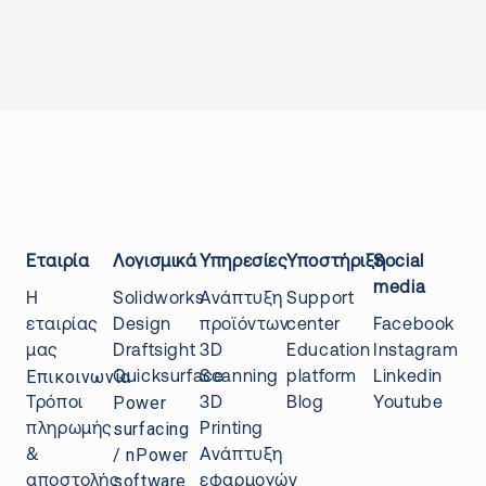
Εταιρία
Λογισμικά
Υπηρεσίες
Υποστήριξη
Social
media
Η
Solidworks
Ανάπτυξη
Support
εταιρίας
Design
προϊόντων
center
Facebook
μας
Draftsight
3D
Education
Instagram
Επικοινωνία
Quicksurface
Scanning
platform
Linkedin
Power
Τρόποι
3D
Blog
Youtube
surfacing
πληρωμής
Printing
/ nPower
&
Ανάπτυξη
software
αποστολής
εφαρμογών