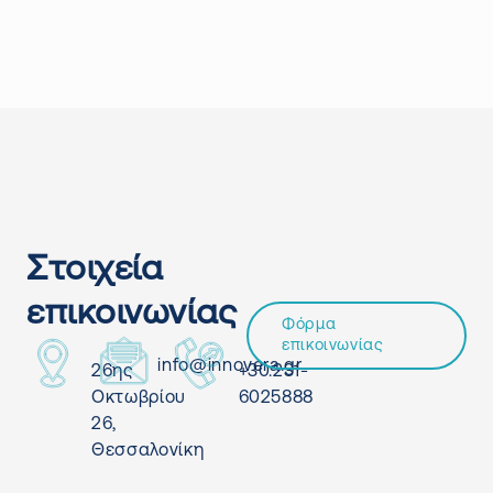
Στοιχεία
επικοινωνίας
Φόρμα
επικοινωνίας
info@innovera.gr
26ης
+30.231-
Οκτωβρίου
6025888
26,
Θεσσαλονίκη