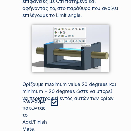
επιφάνειες με
Ctrl
πατημένο και
αφήνοντάς το, στο παράθυρο που ανοίγει
επιλέγουμε το
Limit
angle
.
Ορίζουμε
maximum
value
20
degrees
και
minimum
– 20
degrees
ώστε
να
μπορεί
να
περιστραφεί
εντός αυτών των ορίων.
Κλείνουμε
πατώντας
το
Add
/
Finish
Mate.