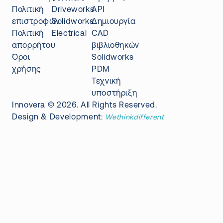
Πολιτική
Driveworks
API
επιστροφών
Solidworks
Δημιουργία
Πολιτική
Electrical
CAD
απορρήτου
βιβλιοθηκών
Όροι
Solidworks
χρήσης
PDM
Τεχνική
υποστήριξη
Innovera © 2026. All Rights Reserved.
Design & Development:
Wethinkdifferent