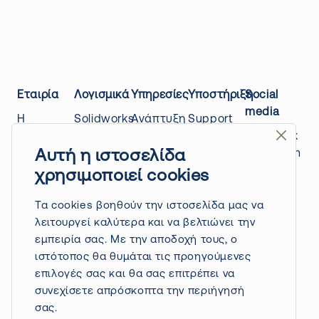
Εταιρία
Λογισμικά
Υπηρεσίες
Υποστήριξη
Social
media
Η
Solidworks
Ανάπτυξη
Support
εταιρίας
Design
προϊόντων
center
Facebook
μας
Draftsight
3D
Education
Instagram
Αυτή η ιστοσελίδα
Επικοινωνία
Quicksurface
Scanning
platform
Linkedin
χρησιμοποιεί cookies
Power
Τρόποι
3D
Blog
Youtube
surfacing
πληρωμής
Printing
Τα cookies βοηθούν την ιστοσελίδα μας να
/ nPower
&
Ανάπτυξη
λειτουργεί καλύτερα και να βελτιώνει την
software
αποστολής
εφαρμογών
εμπειρία σας. Με την αποδοχή τους, ο
Πολιτική
Driveworks
API
ιστότοπος θα θυμάται τις προηγούμενες
επιστροφών
Solidworks
Δημιουργία
επιλογές σας και θα σας επιτρέπει να
Πολιτική
Electrical
CAD
συνεχίσετε απρόσκοπτα την περιήγησή
απορρήτου
βιβλιοθηκών
σας.