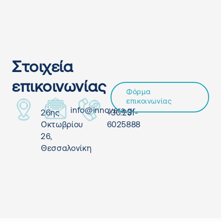
Στοιχεία
επικοινωνίας
Φόρμα
επικοινωνίας
info@innovera.gr
26ης
+30.231-
Οκτωβρίου
6025888
26,
Θεσσαλονίκη