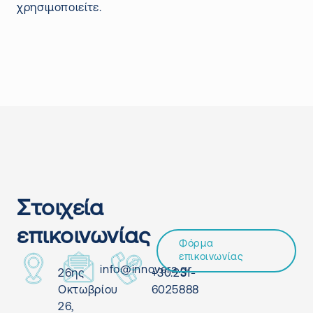
χρησιμοποιείτε.
Στοιχεία
επικοινωνίας
Φόρμα
επικοινωνίας
info@innovera.gr
26ης
+30.231-
Οκτωβρίου
6025888
26,