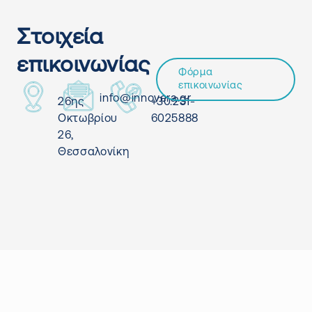
Στοιχεία
επικοινωνίας
Φόρμα
επικοινωνίας
info@innovera.gr
26ης
+30.231-
Οκτωβρίου
6025888
26,
Θεσσαλονίκη