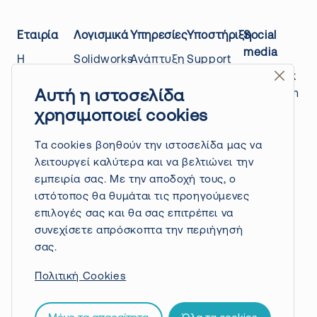
Εταιρία
Λογισμικά
Υπηρεσίες
Υποστήριξη
Social
media
Η
Solidworks
Ανάπτυξη
Support
εταιρίας
Design
προϊόντων
center
Facebook
μας
Draftsight
3D
Education
Instagram
Αυτή η ιστοσελίδα
Επικοινωνία
Quicksurface
Scanning
platform
Linkedin
χρησιμοποιεί cookies
Power
Τρόποι
3D
Blog
Youtube
surfacing
πληρωμής
Printing
Τα cookies βοηθούν την ιστοσελίδα μας να
/ nPower
&
Ανάπτυξη
λειτουργεί καλύτερα και να βελτιώνει την
software
αποστολής
εφαρμογών
εμπειρία σας. Με την αποδοχή τους, ο
Πολιτική
Driveworks
API
ιστότοπος θα θυμάται τις προηγούμενες
επιστροφών
Solidworks
Δημιουργία
επιλογές σας και θα σας επιτρέπει να
Πολιτική
Electrical
CAD
συνεχίσετε απρόσκοπτα την περιήγησή
απορρήτου
βιβλιοθηκών
σας.
Όροι
Solidworks
Πολιτική Cookies
χρήσης
PDM
Τεχνική
υποστήριξη