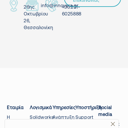
επικοινωνίας
info@innovera.gr
26ης
+30.231-
Οκτωβρίου
6025888
26,
Θεσσαλονίκη
Εταιρία
Λογισμικά
Υπηρεσίες
Υποστήριξη
Social
media
Η
Solidworks
Ανάπτυξη
Support
εταιρίας
Design
προϊόντων
center
Facebook