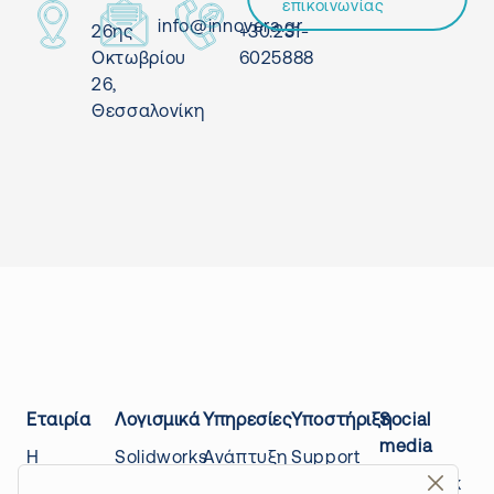
επικοινωνίας
info@innovera.gr
26ης
+30.231-
Οκτωβρίου
6025888
26,
Θεσσαλονίκη
Εταιρία
Λογισμικά
Υπηρεσίες
Υποστήριξη
Social
media
Η
Solidworks
Ανάπτυξη
Support
εταιρίας
Design
προϊόντων
center
Facebook