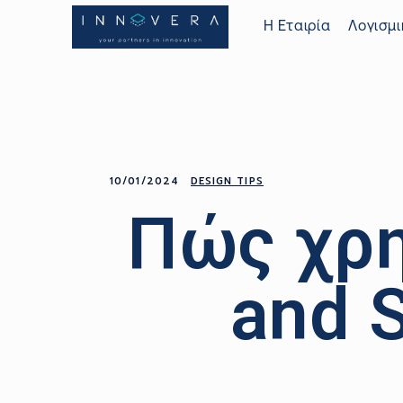
Η Εταιρία
Λογισμι
10/01/2024
DESIGN TIPS
Πώς χρη
and 