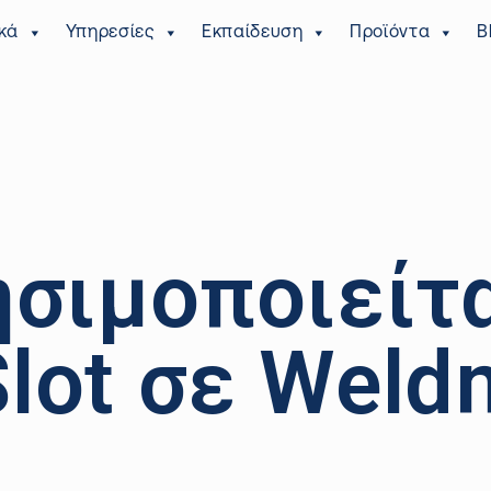
κά
Υπηρεσίες
Εκπαίδευση
Προϊόντα
B
σιμοποιείτα
Slot σε Weld