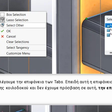
λέ
γουμε την επιφάνεια των
Tabs
.
Επειδή
αυτή η επιφάνε
ρης
κοιλοδοκού
και δεν έχουμε πρόσβαση σε αυτή,
την επ