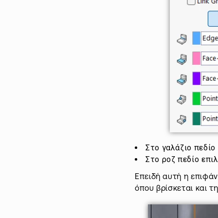
Στο γαλάζιο πεδίο
Στο ροζ πεδίο επι
Επειδή
αυτή
η επιφάν
ό
που βρίσκεται
και τ