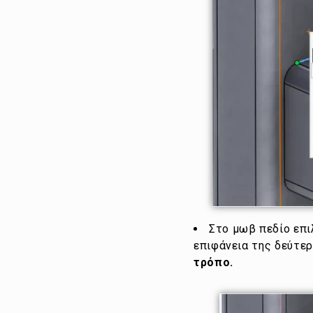
Στο μωβ
πεδίο επι
επιφάνεια της
δε
ύτε
τρόπο.