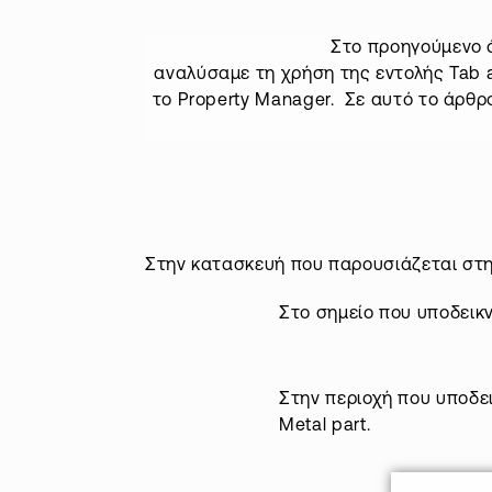
Στο προηγούμενο 
αναλύσαμε τη χρήση της εντολής
Tab
το Property
Manager
.
Σ
ε αυτό το άρθρ
Στην κατασκευή που παρουσιάζεται στη
Στο σημείο που υποδεικ
Στην περιοχή που υποδε
Metal
part
.