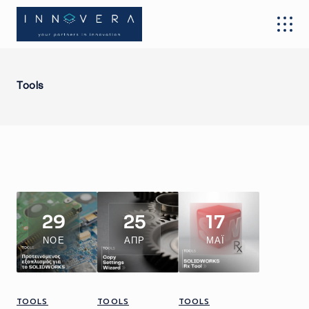
Tools
29
25
17
ΝΟΈ
ΑΠΡ
ΜΆΙ
TOOLS
TOOLS
TOOLS