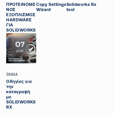
ΠΡΟΤΕΙΝΟΜΕ
Copy Settings
Solidworks Rx
ΝΟΣ
Wizard
tool
ΕΞΟΠΛΙΣΜΟΣ
HARDWARE
ΓΙΑ
SOLIDWORKS
07
ΑΠΡ
TOOLS
Οδηγίες για
την
καταγραφή
με
SOLIDWORKS
RX