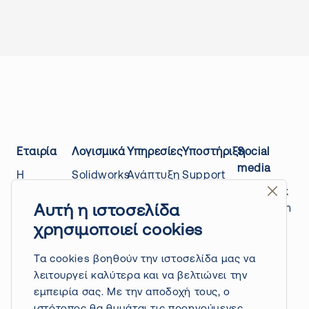
Εταιρία
Λογισμικά
Υπηρεσίες
Υποστήριξη
Social
media
Η
Solidworks
Ανάπτυξη
Support
εταιρίας
Design
προϊόντων
center
Facebook
μας
Draftsight
3D
Education
Instagram
Αυτή η ιστοσελίδα
Επικοινωνία
Quicksurface
Scanning
platform
Linkedin
χρησιμοποιεί cookies
Power
Τρόποι
3D
Blog
Youtube
surfacing
πληρωμής
Printing
Τα cookies βοηθούν την ιστοσελίδα μας να
/ nPower
&
Ανάπτυξη
λειτουργεί καλύτερα και να βελτιώνει την
software
αποστολής
εφαρμογών
εμπειρία σας. Με την αποδοχή τους, ο
Πολιτική
Driveworks
API