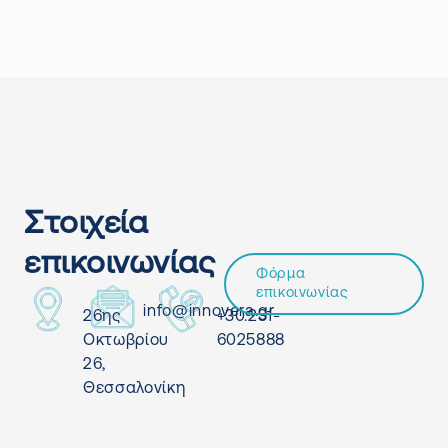
Στοιχεία
επικοινωνίας
Φόρμα
επικοινωνίας
info@innovera.gr
26ης
+30.231-
Οκτωβρίου
6025888
26,
Θεσσαλονίκη