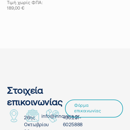
Τιμή χωρίς ΦΠΑ:
189,00
€
Στοιχεία
επικοινωνίας
Φόρμα
επικοινωνίας
info@innovera.gr
26ης
+30.231-
Οκτωβρίου
6025888