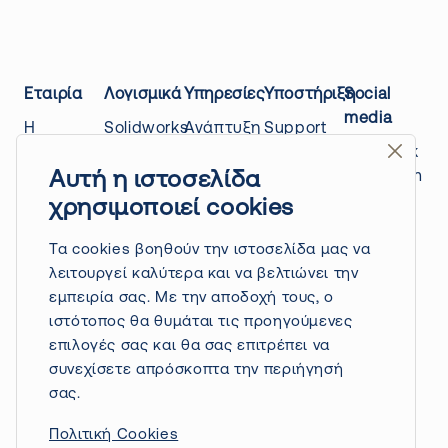
Εταιρία
Λογισμικά
Υπηρεσίες
Υποστήριξη
Social
media
Η
Solidworks
Ανάπτυξη
Support
εταιρίας
Design
προϊόντων
center
Facebook
μας
Draftsight
3D
Education
Instagram
Αυτή η ιστοσελίδα
Επικοινωνία
Quicksurface
Scanning
platform
Linkedin
χρησιμοποιεί cookies
Power
Τρόποι
3D
Blog
Youtube
surfacing
πληρωμής
Printing
Τα cookies βοηθούν την ιστοσελίδα μας να
/ nPower
&
Ανάπτυξη
λειτουργεί καλύτερα και να βελτιώνει την
software
αποστολής
εφαρμογών
εμπειρία σας. Με την αποδοχή τους, ο
Πολιτική
Driveworks
API
ιστότοπος θα θυμάται τις προηγούμενες
επιστροφών
Solidworks
Δημιουργία
επιλογές σας και θα σας επιτρέπει να
Πολιτική
Electrical
CAD
συνεχίσετε απρόσκοπτα την περιήγησή
απορρήτου
βιβλιοθηκών
σας.
Όροι
Solidworks
Πολιτική Cookies
χρήσης
PDM