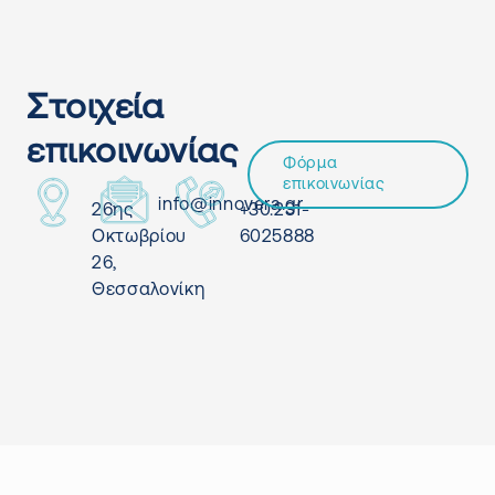
Στοιχεία
επικοινωνίας
Φόρμα
επικοινωνίας
info@innovera.gr
26ης
+30.231-
Οκτωβρίου
6025888
26,
Θεσσαλονίκη