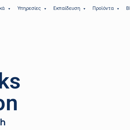
κά
Υπηρεσίες
Εκπαίδευση
Προϊόντα
B
ks
on
h