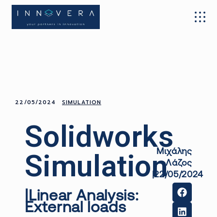
22/05/2024
SIMULATION
Solidworks
Μιχάλης
Simulation
Λάζος
|22/05/2024
|
Linear
Analysis
:
E
xternal
loads