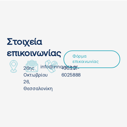
Στοιχεία
επικοινωνίας
Φόρμα
επικοινωνίας
info@innovera.gr
26ης
+30.231-
Οκτωβρίου
6025888
26,
Θεσσαλονίκη