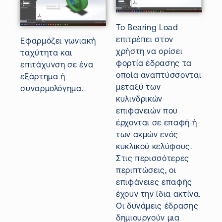
Το
Bearing
Load
επιτρέπει στον
Εφαρμόζει γωνιακή
χρήστη να ορίσει
ταχύτητα και
φορτία
έδρασης
τα
επιτάχυνση σε ένα
οποία αναπτύσσονται
εξάρτημα ή
μεταξύ των
συναρμολόγημα.
κυλινδρικών
επιφανειών που
έρχονται σε επαφή ή
των ακμών ενός
κυκλικού κελύφους.
Στις περισσότερες
περιπτώσεις, οι
επιφάνειες επαφής
έχουν την ίδια ακτίνα.
Οι δυνάμεις
έδρασης
δημιουργούν μια