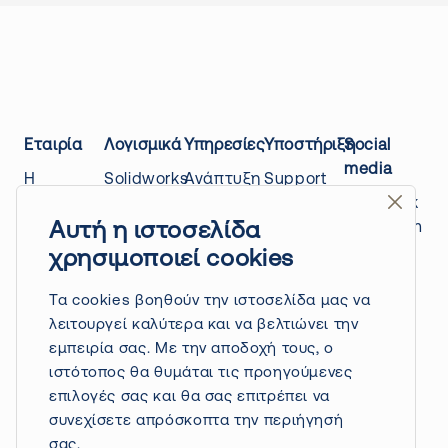
Εταιρία
Λογισμικά
Υπηρεσίες
Υποστήριξη
Social
media
Η
Solidworks
Ανάπτυξη
Support
εταιρίας
Design
προϊόντων
center
Facebook
Αυτή η ιστοσελίδα
μας
Draftsight
3D
Education
Instagram
Επικοινωνία
Quicksurface
Scanning
platform
Linkedin
χρησιμοποιεί cookies
Power
Τρόποι
3D
Blog
Youtube
surfacing
πληρωμής
Printing
Τα cookies βοηθούν την ιστοσελίδα μας να
/ nPower
&
Ανάπτυξη
λειτουργεί καλύτερα και να βελτιώνει την
software
αποστολής
εφαρμογών
εμπειρία σας. Με την αποδοχή τους, ο
Πολιτική
Driveworks
API
ιστότοπος θα θυμάται τις προηγούμενες
επιστροφών
Solidworks
Δημιουργία
επιλογές σας και θα σας επιτρέπει να
Πολιτική
Electrical
CAD
συνεχίσετε απρόσκοπτα την περιήγησή
απορρήτου
βιβλιοθηκών
σας.