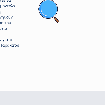
στε τα
 μοντέλο
η
ονηθούν
ση του
ρτία
 για τη
Παρακάτω