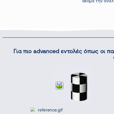
ακόμα την ανάλ
Για πιο advanced εντολές όπως οι π