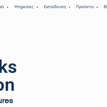
κά
Υπηρεσίες
Εκπαίδευση
Προϊόντα
B
ks
on
ures