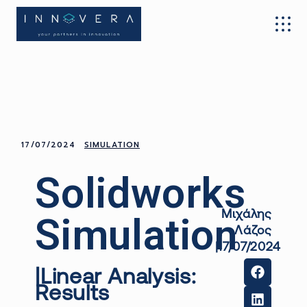
17/07/2024
SIMULATION
Solidworks
Μιχάλης
Simulation
Λάζος
|17/07/2024
|
Linear
Analysis
:
Results