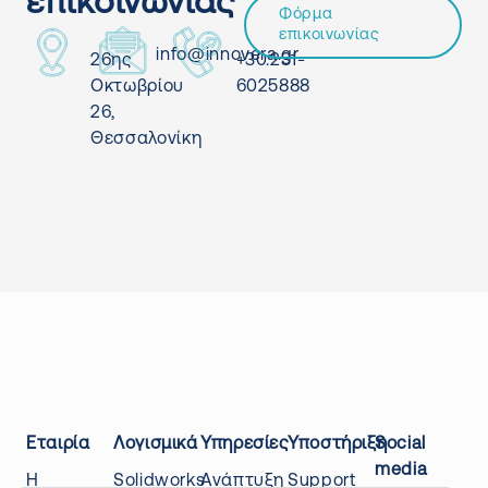
επικοινωνίας
Φόρμα
επικοινωνίας
info@innovera.gr
26ης
+30.231-
Οκτωβρίου
6025888
26,
Θεσσαλονίκη
Εταιρία
Λογισμικά
Υπηρεσίες
Υποστήριξη
Social
media
Η
Solidworks
Ανάπτυξη
Support